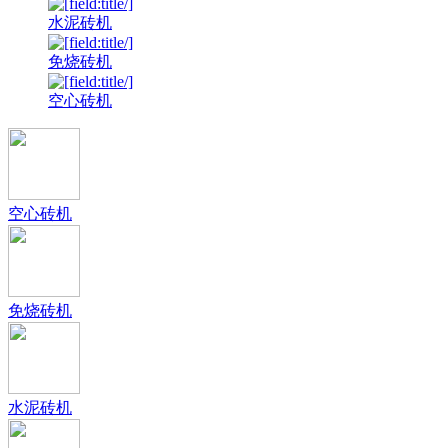
水泥砖机
免烧砖机
空心砖机
空心砖机
免烧砖机
水泥砖机