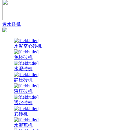
透水砖机
水泥空心砖机
免烧砖机
水泥砖机
静压砖机
液压砖机
透水砖机
彩砖机
水泥瓦机