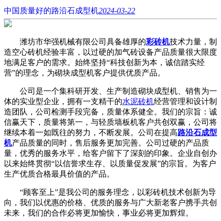
中国质量好的路沿石成型机
2024-03-22
潍坊市华强机械有限公司具备雄厚的
彩砖机
技术力量，制
造空心砖机经验丰富，以过硬的加气砖设备产品质量很大限度
地满足客户的需求。始终坚持“科技创新为本，诚信踏实经
营”的理念，为砌块成型机客户提供优质产品。
公司是一个集科研开发、生产制造砌块成型机、销售为一
体的实业型企业，拥有一支精干的
水泥砖机
经营管理和设计制
造团队，公司检测手段完备，质量体系健全。我们的宗旨：诚
信赢天下，质量将第一，与轻质墙板机客户共创双赢，公司将
继续本着一如既往的努力，不断发展。公司在提高
路沿石成型
机
产品质量的同时，售后服务更加完善。公司过硬的产品质
量，优秀的服务水平，给客户留下了深刻的印象。企业自创办
以来始终贯彻“以信誉求生存、以质量促发展”的宗旨。为客户
生产优质合格最具价值的产品。
“顾客至上”是我公司的服务理念，以彩砖机技术创新为导
向，我们以优惠的价格、优质的服务与广大新老客户携手共创
未来，我们的合作必将更加愉快，事业必将更加辉煌。