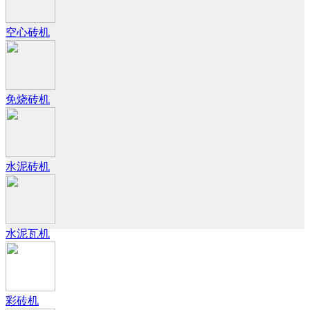
空心砖机
免烧砖机
水泥砖机
水泥瓦机
彩砖机