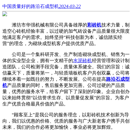
中国质量好的路沿石成型机
2024-03-22
潍坊市华强机械有限公司具备雄厚的
彩砖机
技术力量，制
造空心砖机经验丰富，以过硬的加气砖设备产品质量很大限度
地满足客户的需求。始终坚持“科技创新为本，诚信踏实经
营”的理念，为砌块成型机客户提供优质产品。
公司是一个集科研开发、生产制造砌块成型机、销售为一
体的实业型企业，拥有一支精干的
水泥砖机
经营管理和设计制
造团队，公司检测手段完备，质量体系健全。我们的宗旨：诚
信赢天下，质量将第一，与轻质墙板机客户共创双赢，公司将
继续本着一如既往的努力，不断发展。公司在提高
路沿石成型
机
产品质量的同时，售后服务更加完善。公司过硬的产品质
量，优秀的服务水平，给客户留下了深刻的印象。企业自创办
以来始终贯彻“以信誉求生存、以质量促发展”的宗旨。为客户
生产优质合格最具价值的产品。
“顾客至上”是我公司的服务理念，以彩砖机技术创新为导
向，我们以优惠的价格、优质的服务与广大新老客户携手共创
未来，我们的合作必将更加愉快，事业必将更加辉煌。