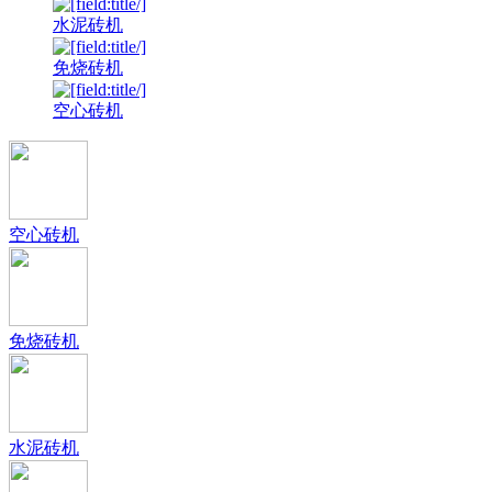
水泥砖机
免烧砖机
空心砖机
空心砖机
免烧砖机
水泥砖机